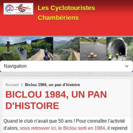
Panneau de gestion des cookies
Les Cyclotouristes
Chambériens
Accueil
Biclou 1984, un pan d'histoire
BICLOU 1984, UN PAN
D'HISTOIRE
Quand le club n'avait que 50 ans ! Pour connaître l'activité
d'alors,
vous retrouver ici, le Biclou sorti en 1984
, il reprend